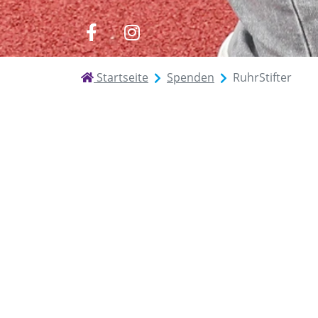
zu
zu
Facebook
Instagram
Startseite
Spenden
RuhrStifter