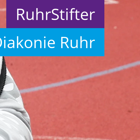
RuhrStifter
Diakonie Ruhr