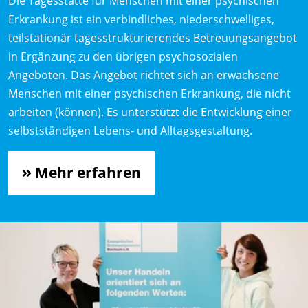
Die Tagesstätte für Menschen mit einer psychischen
Erkrankung ist ein verbindliches, niederschwelliges,
teilstationär tagesstrukturierendes Betreuungsangebot
in Ergänzung zu den übrigen psychosozialen
Angeboten. Das Angebot richtet sich an erwachsene
Menschen mit einer psychischen Erkrankung, die nicht
arbeiten (können). Es unterstützt die Entwicklung einer
selbstständigen Lebens- und Alltagsgestaltung.
Mehr erfahren