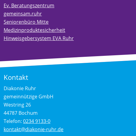
Ev. Beratungszentrum
gemeinsam.ruhr
Seniorenbüro Mitte
Medizinproduktesicherheit
Hinweisgebersystem EVA Ruhr
Kontakt
Diakonie Ruhr
gemeinnützige GmbH
Westring 26
44787 Bochum
Telefon:
0234 9133-0
kontakt@diakonie-ruhr.de