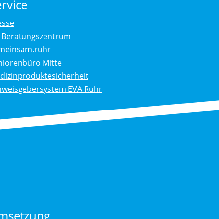
ervice
esse
. Beratungszentrum
meinsam.ruhr
niorenbüro Mitte
dizinproduktesicherheit
nweisgebersystem EVA Ruhr
msetzung