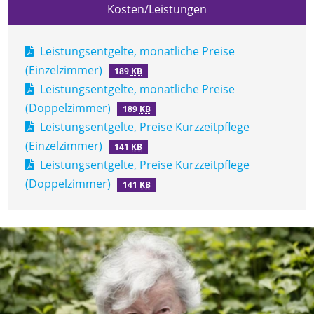
Kosten/Leistungen
Leistungsentgelte, monatliche Preise
(Einzelzimmer)
189
KB
Leistungsentgelte, monatliche Preise
(Doppelzimmer)
189
KB
Leistungsentgelte, Preise Kurzzeitpflege
(Einzelzimmer)
141
KB
Leistungsentgelte, Preise Kurzzeitpflege
(Doppelzimmer)
141
KB