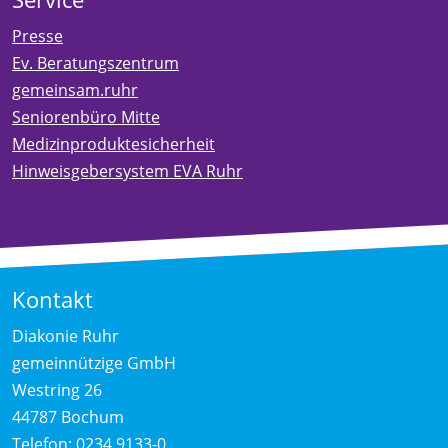
Presse
Ev. Beratungszentrum
gemeinsam.ruhr
Seniorenbüro Mitte
Medizinproduktesicherheit
Hinweisgebersystem EVA Ruhr
Kontakt
Diakonie Ruhr
gemeinnützige GmbH
Westring 26
44787 Bochum
Telefon:
0234 9133-0