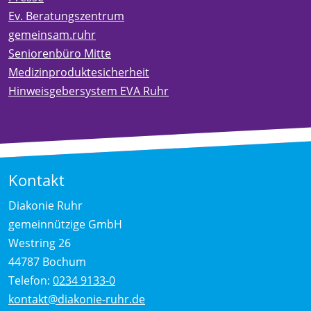
Ev. Beratungszentrum
gemeinsam.ruhr
Seniorenbüro Mitte
Medizinproduktesicherheit
Hinweisgebersystem EVA Ruhr
Kontakt
Diakonie Ruhr
gemeinnützige GmbH
Westring 26
44787 Bochum
Telefon:
0234 9133-0
kontakt@diakonie-ruhr.de