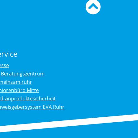
Zum
Seiten
ervice
esse
. Beratungszentrum
meinsam.ruhr
niorenbüro Mitte
dizinproduktesicherheit
nweisgebersystem EVA Ruhr