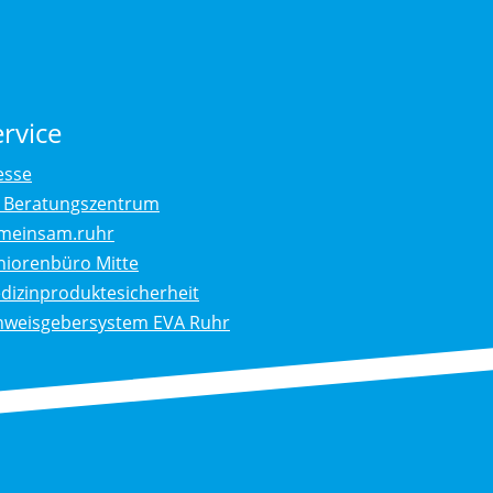
Seiten
ervice
esse
. Beratungszentrum
meinsam.ruhr
niorenbüro Mitte
dizinproduktesicherheit
nweisgebersystem EVA Ruhr