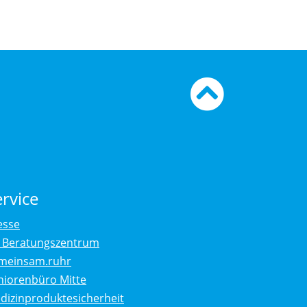
Zum
Seiten
ervice
esse
. Beratungszentrum
meinsam.ruhr
niorenbüro Mitte
dizinproduktesicherheit