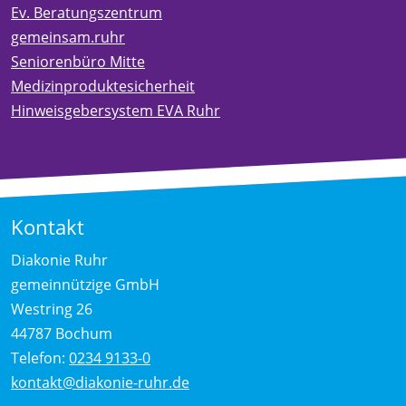
Ev. Beratungszentrum
gemeinsam.ruhr
Seniorenbüro Mitte
Medizinproduktesicherheit
Hinweisgebersystem EVA Ruhr
Kontakt
Diakonie Ruhr
gemeinnützige GmbH
Westring 26
44787 Bochum
Telefon:
0234 9133-0
kontakt@diakonie-ruhr.de