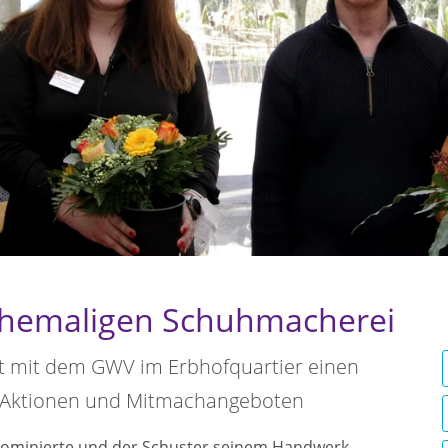
ehemaligen Schuhmacherei
et mit dem GWV im Erbhofquartier einen
it Aktionen und Mitmachangeboten
dominierte und der Schuster seinem Handwerk