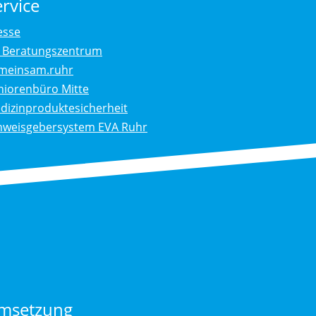
ervice
esse
. Beratungszentrum
meinsam.ruhr
niorenbüro Mitte
dizinproduktesicherheit
nweisgebersystem EVA Ruhr
msetzung