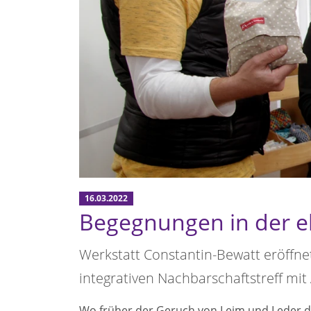
16.03.2022
Begegnungen in der 
Werkstatt Constantin-Bewatt eröffn
integrativen Nachbarschaftstreff m
Wo früher der Geruch von Leim und Leder 