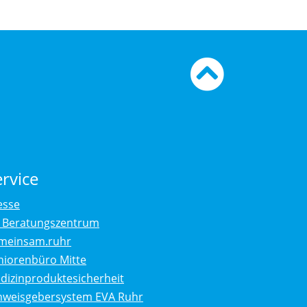
Zum
Seiten
ervice
esse
. Beratungszentrum
meinsam.ruhr
niorenbüro Mitte
dizinproduktesicherheit
nweisgebersystem EVA Ruhr