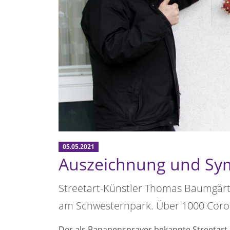
05.05.2021
Auszeichnung und Sy
Streetart-Künstler Thomas Baumgärt
am Schwesternpark. Über 1000 Coro
Der als Bananensprayer bekannte Streetart