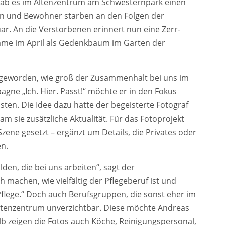
ab es im Altenzentrum am Schwesternpark einen
n und Bewohner starben an den Folgen der
ar. An die Verstorbenen erinnert nun eine Zerr-
mme im April als Gedenkbaum im Garten der
ch geworden, wie groß der Zusammenhalt bei uns im
agne „Ich. Hier. Passt!“ möchte er in den Fokus
sten. Die Idee dazu hatte der begeisterte Fotograf
 sie zusätzliche Aktualität. Für das Fotoprojekt
Szene gesetzt – ergänzt um Details, die Privates oder
en.
den, die bei uns arbeiten“, sagt der
h machen, wie vielfältig der Pflegeberuf ist und
Pflege.“ Doch auch Berufsgruppen, die sonst eher im
 Altenzentrum unverzichtbar. Diese möchte Andreas
lb zeigen die Fotos auch Köche, Reinigungspersonal,