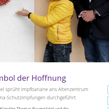
mbol der Hoffnung
el sprüht Impfbanane ans Altenzentrum
na-Schutzimpfungen durchgeführt
-Künstler Thomas Baumgärtel und die