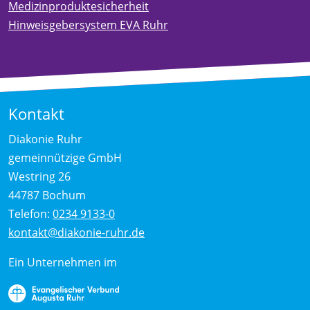
Medizinproduktesicherheit
Hinweisgebersystem EVA Ruhr
Kontakt
Diakonie Ruhr
gemeinnützige GmbH
Westring 26
44787 Bochum
Telefon:
0234 9133-0
kontakt@diakonie-ruhr.de
Ein Unternehmen im