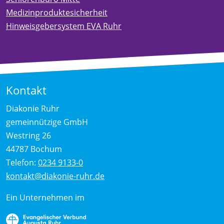
Medizinproduktesicherheit
Hinweisgebersystem EVA Ruhr
Kontakt
Diakonie Ruhr
gemeinnützige GmbH
Westring 26
44787 Bochum
Telefon:
0234 9133-0
kontakt@diakonie-ruhr.de
Ein Unternehmen im