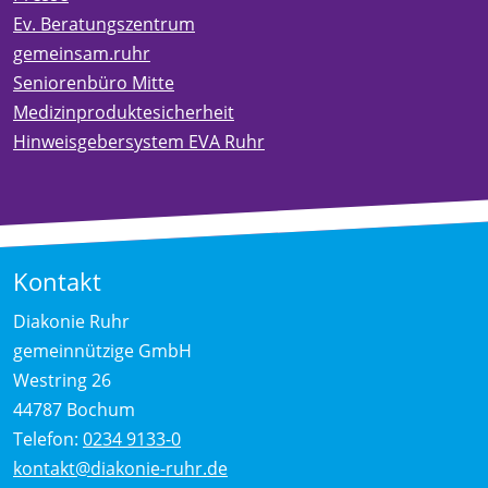
Ev. Beratungszentrum
gemeinsam.ruhr
Seniorenbüro Mitte
Medizinproduktesicherheit
Hinweisgebersystem EVA Ruhr
Kontakt
Diakonie Ruhr
gemeinnützige GmbH
Westring 26
44787 Bochum
Telefon:
0234 9133-0
kontakt@diakonie-ruhr.de