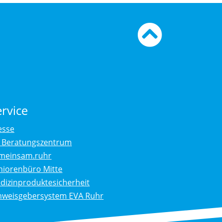
Zum
Seiten
ervice
esse
. Beratungszentrum
meinsam.ruhr
niorenbüro Mitte
dizinproduktesicherheit
nweisgebersystem EVA Ruhr