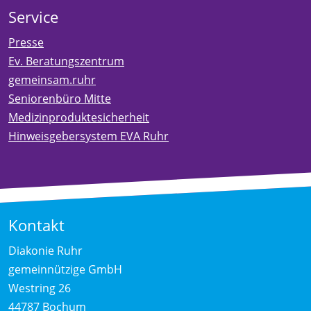
Service
Presse
Ev. Beratungszentrum
gemeinsam.ruhr
Seniorenbüro Mitte
Medizinproduktesicherheit
Hinweisgebersystem EVA Ruhr
Kontakt
Diakonie Ruhr
gemeinnützige GmbH
Westring 26
44787 Bochum