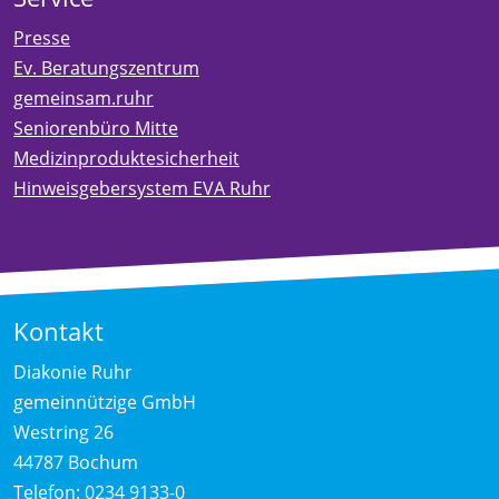
Presse
Ev. Beratungszentrum
gemeinsam.ruhr
Seniorenbüro Mitte
Medizinproduktesicherheit
Hinweisgebersystem EVA Ruhr
Kontakt
Diakonie Ruhr
gemeinnützige GmbH
Westring 26
44787 Bochum
Telefon:
0234 9133-0