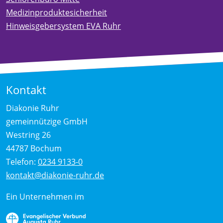
Medizinproduktesicherheit
Hinweisgebersystem EVA Ruhr
Kontakt
Diakonie Ruhr
gemeinnützige GmbH
Westring 26
44787 Bochum
Telefon:
0234 9133-0
kontakt@diakonie-ruhr.de
Ein Unternehmen im