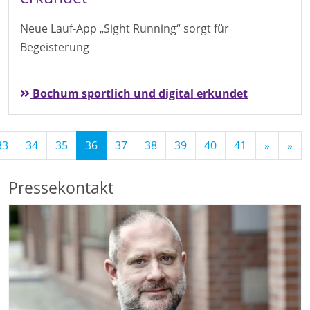
Neue Lauf-App „Sight Running“ sorgt für
Begeisterung
Bochum sportlich und digital erkundet
(Standort)
33
34
35
36
37
38
39
40
41
»
»
Pressekontakt