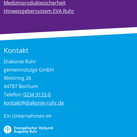
Medizinproduktesicherheit
Hinweisgebersystem EVA Ruhr
Kontakt
Diakonie Ruhr
gemeinnützige GmbH
Westring 26
44787 Bochum
Telefon:
0234 9133-0
kontakt@diakonie-ruhr.de
Ein Unternehmen im