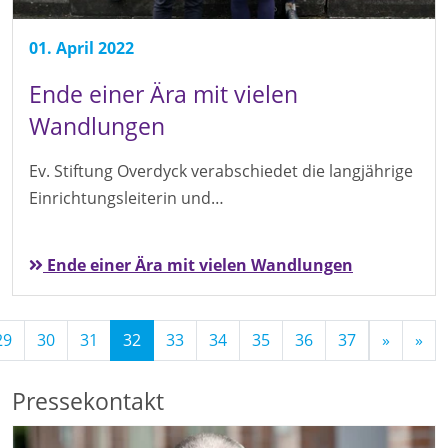
01. April 2022
Ende einer Ära mit vielen
Wandlungen
Ev. Stiftung Overdyck verabschiedet die langjährige
Einrichtungsleiterin und…
Ende einer Ära mit vielen Wandlungen
(Standort)
29
30
31
32
33
34
35
36
37
»
»
Pressekontakt