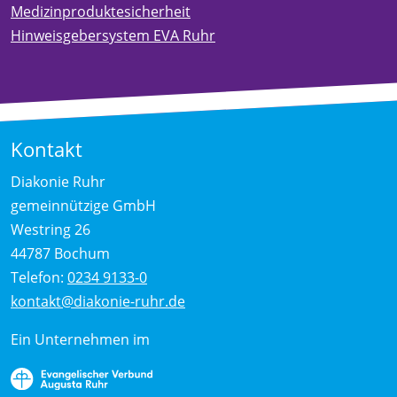
Medizinproduktesicherheit
Hinweisgebersystem EVA Ruhr
Kontakt
Diakonie Ruhr
gemeinnützige GmbH
Westring 26
44787 Bochum
Telefon:
0234 9133-0
kontakt@diakonie-ruhr.de
Ein Unternehmen im