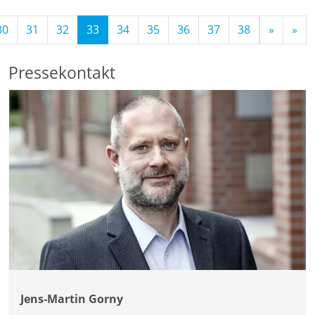
(Standort)
30
31
32
33
34
35
36
37
38
»
»
Pressekontakt
Jens-Martin Gorny