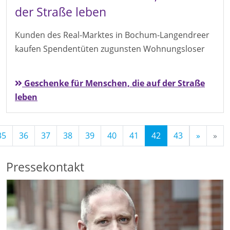
der Straße leben
Kunden des Real-Marktes in Bochum-Langendreer
kaufen Spendentüten zugunsten Wohnungsloser
Geschenke für Menschen, die auf der Straße
leben
(Standort)
35
36
37
38
39
40
41
42
43
»
»
Pressekontakt