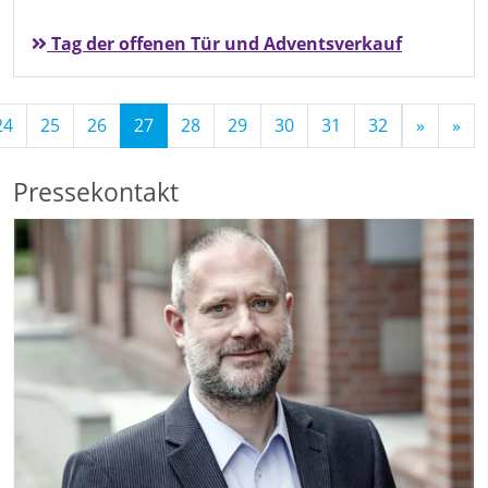
Tag der offenen Tür und Adventsverkauf
(Standort)
24
25
26
27
28
29
30
31
32
»
»
Pressekontakt