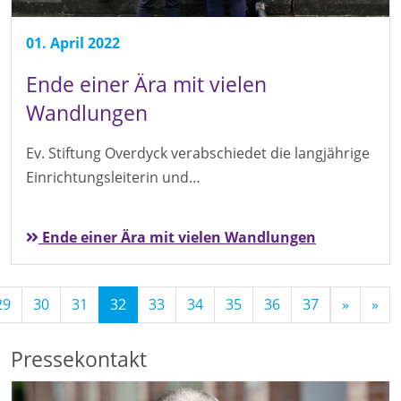
01. April 2022
Ende einer Ära mit vielen
Wandlungen
Ev. Stiftung Overdyck verabschiedet die langjährige
Einrichtungsleiterin und…
Ende einer Ära mit vielen Wandlungen
(Standort)
29
30
31
32
33
34
35
36
37
»
»
Pressekontakt