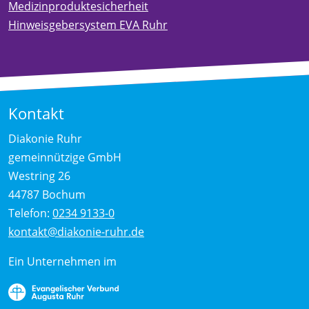
Medizinproduktesicherheit
Hinweisgebersystem EVA Ruhr
Kontakt
Diakonie Ruhr
gemeinnützige GmbH
Westring 26
44787 Bochum
Telefon:
0234 9133-0
kontakt@diakonie-ruhr.de
Ein Unternehmen im