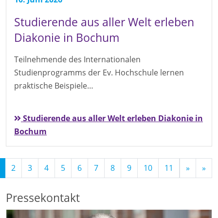
Studierende aus aller Welt erleben
Diakonie in Bochum
Teilnehmende des Internationalen
Studienprogramms der Ev. Hochschule lernen
praktische Beispiele…
Studierende aus aller Welt erleben Diakonie in
Bochum
(Standort)
2
3
4
5
6
7
8
9
10
11
»
»
Pressekontakt