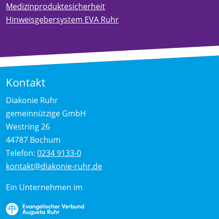
Medizinproduktesicherheit
Hinweisgebersystem EVA Ruhr
Kontakt
Diakonie Ruhr
gemeinnützige GmbH
Westring 26
44787 Bochum
Telefon:
0234 9133-0
kontakt@diakonie-ruhr.de
Ein Unternehmen im