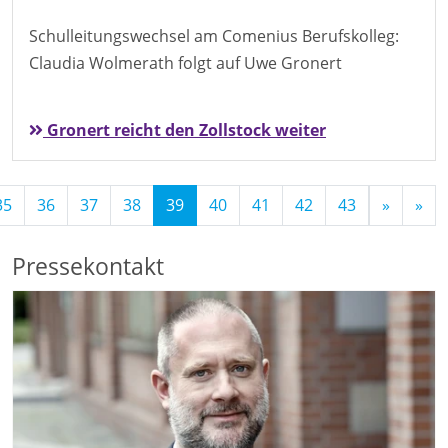
Schulleitungswechsel am Comenius Berufskolleg:
Claudia Wolmerath folgt auf Uwe Gronert
Gronert reicht den Zollstock weiter
(Standort)
35
36
37
38
39
40
41
42
43
»
»
Pressekontakt