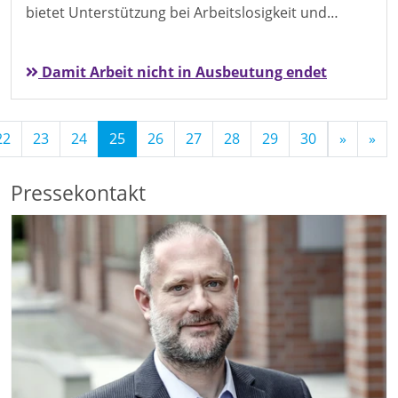
bietet Unterstützung bei Arbeitslosigkeit und…
Damit Arbeit nicht in Ausbeutung endet
(Standort)
22
23
24
25
26
27
28
29
30
»
»
Pressekontakt