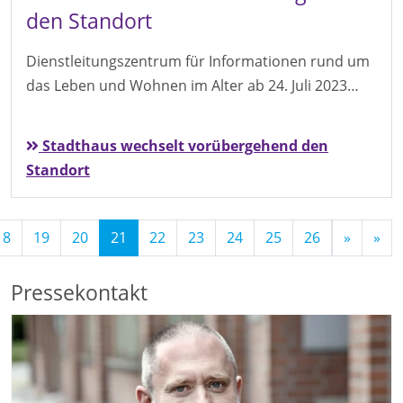
den Standort
Dienstleitungszentrum für Informationen rund um
das Leben und Wohnen im Alter ab 24. Juli 2023…
Stadthaus wechselt vorübergehend den
Standort
(Standort)
18
19
20
21
22
23
24
25
26
»
»
Pressekontakt