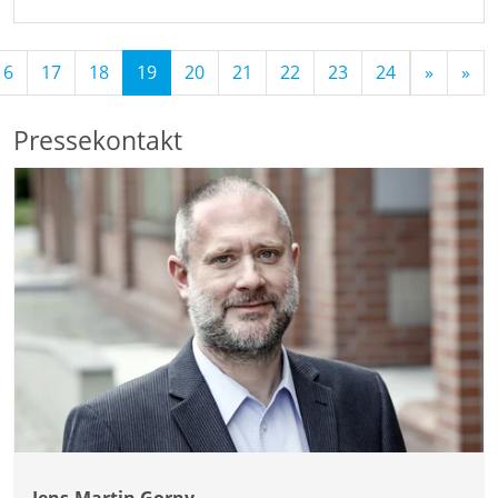
(Standort)
16
17
18
19
20
21
22
23
24
»
»
Pressekontakt
Jens-Martin Gorny