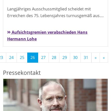
Langjähriges Ausschussmitglied scheidet mit
Erreichen des 75. Lebensjahres turnusgemäß aus.…
Aufsichtsgremien verabschieden Hans
Hermann Lohe
(Standort)
23
24
25
26
27
28
29
30
31
»
»
Pressekontakt