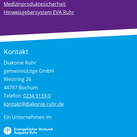
Medizinproduktesicherheit
Hinweisgebersystem EVA Ruhr
Kontakt
Diakonie Ruhr
gemeinnützige GmbH
Westring 26
44787 Bochum
Telefon:
0234 9133-0
kontakt@diakonie-ruhr.de
Ein Unternehmen im