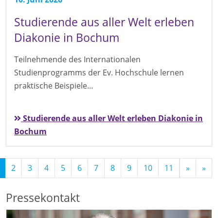
Studierende aus aller Welt erleben
Diakonie in Bochum
Teilnehmende des Internationalen
Studienprogramms der Ev. Hochschule lernen
praktische Beispiele…
Studierende aus aller Welt erleben Diakonie in
Bochum
(Standort)
2
3
4
5
6
7
8
9
10
11
»
»
Pressekontakt