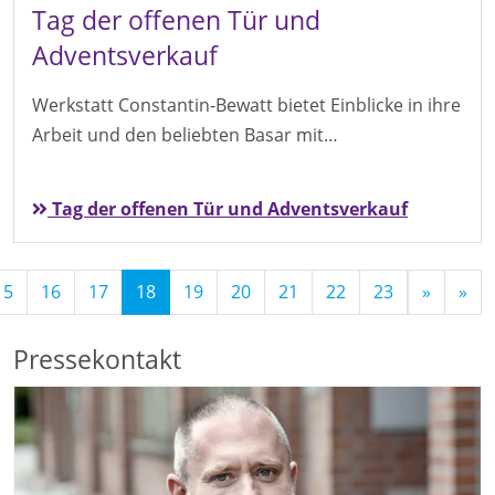
Tag der offenen Tür und
Adventsverkauf
Werkstatt Constantin-Bewatt bietet Einblicke in ihre
Arbeit und den beliebten Basar mit…
Tag der offenen Tür und Adventsverkauf
(Standort)
15
16
17
18
19
20
21
22
23
»
»
Pressekontakt