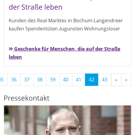
der Straße leben
Kunden des Real-Marktes in Bochum-Langendreer
kaufen Spendentüten zugunsten Wohnungsloser
Geschenke für Menschen, die auf der Straße
leben
(Standort)
35
36
37
38
39
40
41
42
43
»
»
Pressekontakt